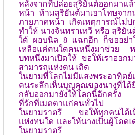
หลังจากที่ปล่อยสุริยันต์ออกม
หน้า ห้ามสุริยันต์มาเอาโทษจา
ภายภาคหน้า เกิดเหตุการณ์ไม่ปกต
ทำให้ นางจันทราเทวี หรือ สุริยันต
ใต้ ผอบนิล 8 แฉกอีก ก็ขออย่า
เหลือแค่คนใดคนหนึ่งมาช่วย 
บทหนึ่งมาเปิดให้ ขอให้เราออกม
สามารถแห่งตน เถิด
ในยามที่โลกไม่มีแสงพระอาทิตย์เ
คนระลึกเห็นบุญคุณของนางที่ได้
กลับออกมายังให้โลกนี้อีกครั้
ที่รักที่เมตตาแก่คนทั่วไป
ในยามราตรี ขอให้ทุกคนได้เห็นน
แห่งหนใด และให้นางเป็นผู้โดดเด่
ในยามราตรี