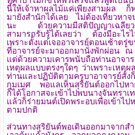
ทิศาปาโมกข์ให้พรเสร็จแล้วพูดเป็นป
นี้ให้เจ้าหาผลไม้แค่เพียงสามผล ก็
มายังสำนักได้เลย ไม่ต้องเที่ยวหาจ
นะ ด้วยความมีสติปัญญาเฉลียวฉล
สามารถรับรู้ได้เลยว่า ต้องมีอะไรไ
เพราะตั้งแต่เจออาจารย์ตอนเช้าตรู่ขนาด
ที่อาจารย์จะมาออกมานั่งพักผ่อน ณ ท
แต่ด้วยความเคารพนับถือท่านอาจารา
เหตุผลแบบตรงๆใดๆ ว่าเพราะเหตุผล
ท่านและปฏิบัติตามครูบาอาจารย์สั่งก็เ
กุมเมศ พอแลเห็นสุริยันต์ออกไปหาผ
ก็ได้โอกาสจะเข้าไปพบนางจันทราเท
แล้วก็ร่ายมนต์เปิดพระอบเพื่อเข้าไ
ตามปกติ
ส่วนทางสุริยันต์พอเดินออกมาจากสำนัก