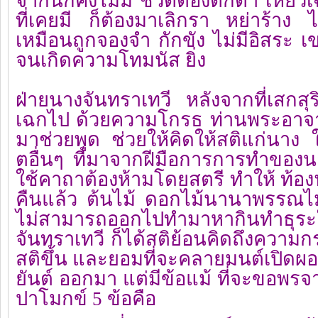
จากนี้ก็คงไม่มี ชีวิตต้องตกต่ำ เหี่ยว
ที่เคยมี ก็ต้องมาเลิกรา หย่าร้าง ไม่ม
เหมือนถูกจองจำ กักขัง ไม่มีอิสระ เ
จนเกิดความโทมนัส ยิ่ง
ฝ่ายนางจันทราเทวี หลังจากที่เสกสุร
เฉกไป ด้วยความโกรธ ท่านพระอาจาร
มาช่วยพูด ช่วยให้คิดให้สติแก่นาง ใ
ตอื่นๆ ที่มาจากฝีมือการการทำของนางใ
ใช้คาถาต้องห้ามโดยสตรี ทำให้ ท้องฟ
คืนแล้ว ต้นไม้ ดอกไม้นานาพรรณไม่
ไม่สามารถออกไปทำมาหากินทำธุระ
จันทราเทวี ก็ได้สติย้อนคิดถึงความกร
สติขึ้น และยอมที่จะคลายมนต์เปิดผอบน
ยันต์ ออกมา แต่มีข้อแม้ ที่จะขอพร
ปาโมกข์ 5 ข้อคือ