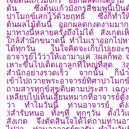
เจอต้นแก้วมังกร ออกผลดกงดงาม อร
ต้น ซึ่งต้นแก้วมังกรสีชมพูนี้เป็นต้
ปาโมกข์เสกไว้ด้วยฤทธิ์ ซึ่งก็ทำให้
ต้นผลไม้ต้นนี้ ออกผลดกงดงามมาก
มาทางนี้หลายครั้งถึงไม่ได้ สังเกต
ใกล้สำนักขนาดนี้ ทำไมเราออกไปหา
ได้ทุกวัน ในใจคิดจะเก็บไปเยอะๆ
อาจารย์ไว้ว่าให้เอามาแค่ 3ผลก็พอ จา
เหาะขึ้นไปเด็ดเอาลูกที่ใหญ่ที่สุด 3
สำนักอย่างรวดเร็ว จากนั้น ก็นำผ
เข้าไปถวายพระอาจารย์ทิศาปาโมกข์
ถามสารทุกข์สุขดิบตามประสา เฉกเช
เหลียบไปเห็นเสี้ยนหมากที่อาจารย์ตั้
ว่า ทำไมวันนี้ ท่านอาจารย์ ตั้งส
3สำรับหนอ ทั้งๆที่ ทุกๆวัน ตั้งไว้
สังเกต จึงตัดสินใจได้ไต่ถามท่านอ