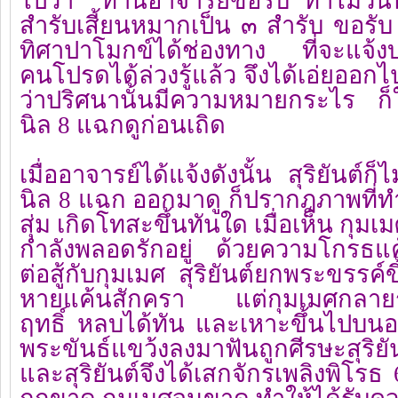
ไปว่า ท่านอาจารย์ขอรับ ทำไมวันนี้
สำรับเสี้ยนหมากเป็น ๓ สำรับ ขอร
ทิศาปาโมกข์ได้ช่องทาง ที่จะแจ้งบอ
คนโปรดได้ล่วงรู้แล้ว จึงได้เอ่ยออกไปว
ว่าปริศนานั้นมีความหมายกระไร ก็ใ
นิล 8 แฉกดูก่อนเถิด
เมื่ออาจารย์ได้แจ้งดังนั้น สุริยันต์ก
นิล 8 แฉก ออกมาดู ก็ปรากฎภาพที่ทำ
สุ่ม เกิดโทสะขึ้นทันใด เมื่อเห็น กุมเ
กำลังพลอดรักอยู่ ด้วยความโกรธแค้
ต่อสู้กับกุมเมศ สุริยันต์ยกพระขรรค์
หายแค้นสักครา แต่กุมเมศกลายร่าง
ฤทธิ์ หลบได้ทัน และเหาะขึ้นไปบน
พระขันธ์แขว้งลงมาฟันถูกศีรษะสุริย
และสุริยันต์จึงได้เสกจักรเพลิงพิโรธ