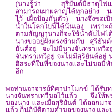
(นางรู้ว่า สุริยันต์มีธาตุไฟแ
สามารถเผาผลาญได้ทุกอย่าง นาง
ไว้ เผื่อป้องกันตัว) นางจึงขอเป็
น้ำในโลกใบนี้ได้นั่นเอง เพราะถ้
ตามสัญญานางก็จะใช้น้ำดับไฟได
นางขออยู่ฝั่งตรงข้ามกับ สุริยันต
ยันต์อยู่ จะไม่มีนางจันทราเทวีอ
จันทราเทวีอยู่ จะไม่มีสุริยันต์อย
อิสระที่ในที่ของนางและไม่ขอมีพั
อีก
พอท่านอาจารย์ทิศาปาโมกข์ ได้รับ
นางจันทราเทวีขอไว้แล้ว จึงให้
ของนาง และเมื่อสุริยันต์ ได้ออกม
แล้ว ก็ปฏิบัติตามคำขอของนาง และปฏ