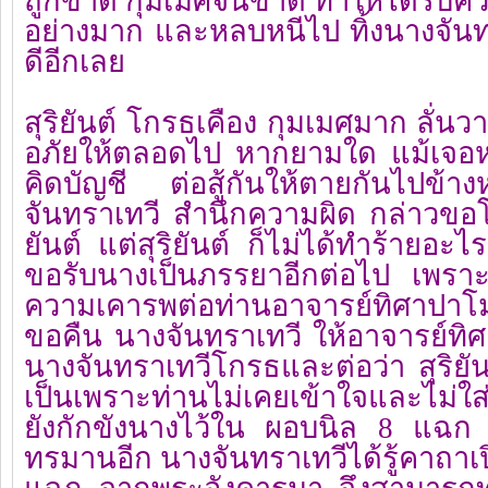
ถูกขาด กุมเมศจนขาด ทำให้ได้รับค
อย่างมาก และหลบหนีไป ทิ้งนางจันท
ดีอีกเลย
สุริยันต์ โกรธเคือง กุมเมศมาก ลั่นวาจ
อภัยให้ตลอดไป หากยามใด แม้เจอหน้
คิดบัญชี ต่อสู้กันให้ตายกันไปข้า
จันทราเทวี สำนึกความผิด กล่าวขอ
ยันต์ แต่สุริยันต์ ก็ไม่ได้ทำร้ายอะ
ขอรับนางเป็นภรรยาอีกต่อไป เพราะยั
ความเคารพต่อท่านอาจารย์ทิศาปาโมก
ขอคืน นางจันทราเทวี ให้อาจารย์ทิศ
นางจันทราเทวีโกรธและต่อว่า สุริยั
เป็นเพราะท่านไม่เคยเข้าใจและไม่
ยังกักขังนางไว้ใน ผอบนิล 8 แฉก ใ
ทรมานอีก นางจันทราเทวีได้รู้คาถาเ