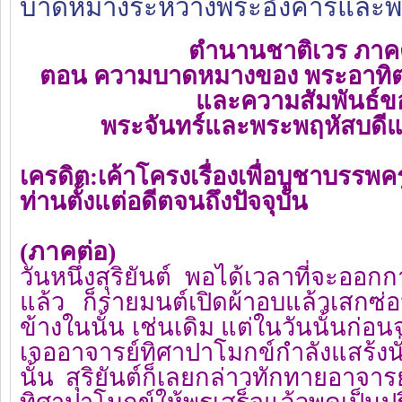
บาดหมางระหว่างพระอังคารและพร
ตำนานชาติเวร ภาค
ตอน ความบาดหมางของ พระอาทิต
และความสัมพันธ์ข
พระจันทร์และพระพฤหัสบดี
เครดิต
:
เค้าโครงเรื่องเพื่อบูชาบรรพค
ท่านตั้งแต่อดีตจนถึงปัจจุบัน
(ภาคต่อ)
วันหนึ่งสุริยันต์ พอได้เวลาที่จะออ
แล้ว ก็ร่ายมนต์เปิดผ้าอบแล้วเสกซ่
ข้างในนั้น เช่นเดิม แต่ในวันนั้นก่
เจออาจารย์ทิศาปาโมกข์กำลังแสร้งนั่
นั้น สุริยันต์ก็เลยกล่าวทักทายอาจา